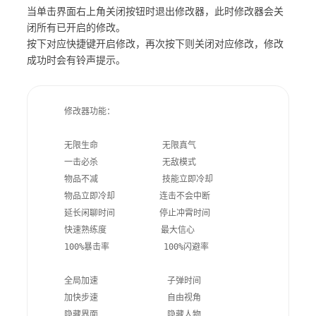
当单击界面右上角关闭按钮时退出修改器，此时修改器会关
闭所有已开启的修改。
按下对应快捷键开启修改，再次按下则关闭对应修改，修改
成功时会有铃声提示。
    修改器功能：

    无限生命             无限真气

    一击‎必杀             无敌模式

    物品不减             技能立即冷却  

    物品立即冷却         连击不会中断

    延长闲聊时间         停止冲霄时间

    快速熟练度           最大信心

    100%暴击率           100%闪避率

    全局加速              子弹时间

    加快步速              自由视角

    隐藏界面              隐藏人物
