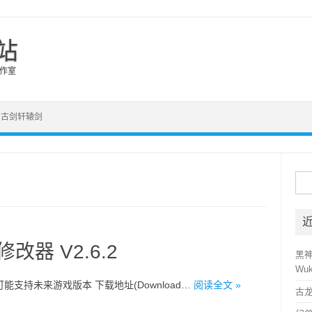
站
室
剑古剑轩辕剑
搜
改器 V2.6.2
黑神
Wuk
11，也可能支持未来游戏版本 下载地址(Download…
阅读全文 »
古龙